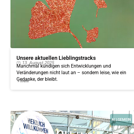
Unsere aktuellen Lieblingstracks
13. August 2025
Manchmal kündigen sich Entwicklungen und
Veränderungen nicht laut an – sondern leise, wie ein
Gedanke, der bleibt.
» mehr
ALLGEMEIN