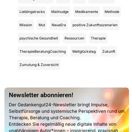
Lieblingstracks
Mailnudge
Medikamente
Methode
Mission
Mut
NeueEra
positive Zukunftsszenarien
psychische Gesundheit
Ressourcen
Therapie
TherapieBeratungCoaching
Weltglückstag
Zukunft
Zumutung & Zuversicht
Newsletter abonnieren!
Der Gedankengut24-Newsletter bringt Impulse,
Selbstfürsorge und systemische Perspektiven rund um
Therapie, Beratung und Coaching.
Entdecken Sie regelmäßig neue digitale Inhalte von
unabhängigen Autor*innen – inspirierend, praxisnah