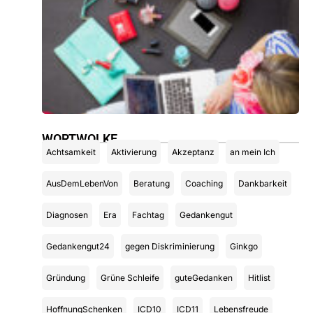
d
z
I
1
2
»
WORTWOLKE
Achtsamkeit
Aktivierung
Akzeptanz
an mein Ich
AusDemLebenVon
Beratung
Coaching
Dankbarkeit
Diagnosen
Era
Fachtag
Gedankengut
Gedankengut24
gegen Diskriminierung
Ginkgo
Gründung
Grüne Schleife
guteGedanken
Hitlist
HoffnungSchenken
ICD10
ICD11
Lebensfreude