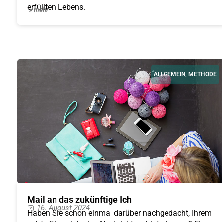
erfüllten Lebens.
» mehr
ALLGEMEIN
,
METHODE
Mail an das zukünftige Ich
16. August 2024
Haben Sie schon einmal darüber nachgedacht, Ihrem