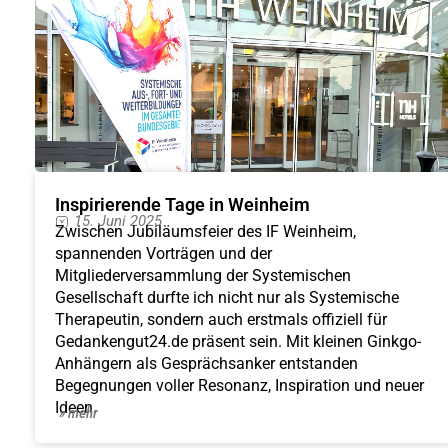
Inspirierende Tage in Weinheim
15. Juni 2025
Zwischen Jubiläumsfeier des IF Weinheim,
spannenden Vorträgen und der
Mitgliederversammlung der Systemischen
Gesellschaft durfte ich nicht nur als Systemische
Therapeutin, sondern auch erstmals offiziell für
Gedankengut24.de präsent sein. Mit kleinen Ginkgo-
Anhängern als Gesprächsanker entstanden
Begegnungen voller Resonanz, Inspiration und neuer
Ideen.
» mehr