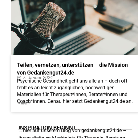
Teilen, vernetzen, unterstützen – die Mission
von Gedankengut24.de
7. Januar 2024
Psychische Gesundheit geht uns alle an – doch oft
fehlt es an leicht zugänglichen, hochwertigen
Materialien für Therapeut*innen, Berater*innen und
Coach*innen. Genau hier setzt Gedankengut24.de an.
» mehr
INSPIRATION BEGINNT...
… hier auf unserem Blog von gedankengut24.de –