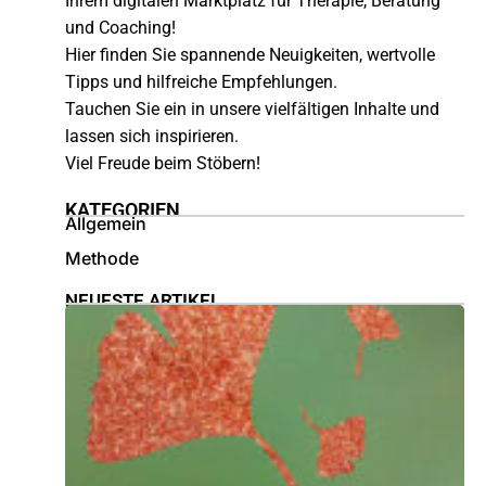
Ihrem digitalen Marktplatz für Therapie, Beratung
und Coaching!
Hier finden Sie spannende Neuigkeiten, wertvolle
Tipps und hilfreiche Empfehlungen.
Tauchen Sie ein in unsere vielfältigen Inhalte und
lassen sich inspirieren.
Viel Freude beim Stöbern!
KATEGORIEN
Allgemein
Methode
NEUESTE ARTIKEL
U
a
L
1
»